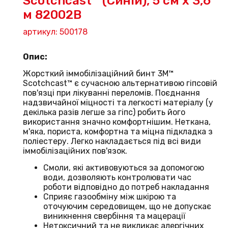
Scotchcast™ (Синій), 5 см х 3,6
м 82002B
артикул: 500178
Опис:
Жорсткий іммобілізаційний бинт 3M™
Scotchcast™ є сучасною альтернативою гіпсовій
пов'язці при лікуванні переломів. Поєднання
надзвичайної міцності та легкості матеріалу (у
декілька разів легше за гіпс) робить його
використання значно комфортнішим. Неткана,
м'яка, пориста, комфортна та міцна підкладка з
поліестеру. Легко накладається під всі види
іммобілізаційних пов'язок.
Смоли, які активовуються за допомогою
води, дозволяють контролювати час
роботи відповідно до потреб накладання
Сприяє газообміну між шкірою та
оточуючим середовищем, що не допускає
виникнення свербіння та мацерації
Нетоксичний та не викликає алергічних