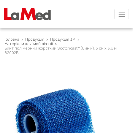
Головна
>
Продукція
>
Продукція 3M
>
Матеріали для імобілізації
>
Бинт полімерний жорсткий Scotchcast™ (Синій), 5 см х 3,6 м
82002B