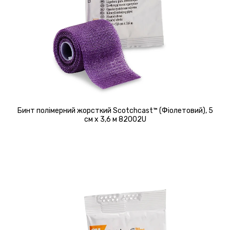
Бинт полімерний жорсткий Scotchcast™ (Фіолетовий), 5
см х 3,6 м 82002U
Детальніше