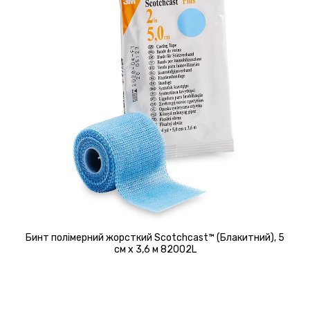
Бинт полімерний жорсткий Scotchcast™ (Блакитний), 5
см х 3,6 м 82002L
Детальніше