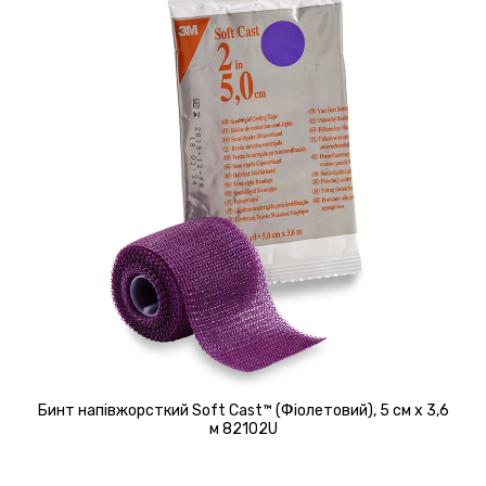
Бинт напівжорсткий Soft Cast™ (Фіолетовий), 5 см х 3,6
м 82102U
Детальніше