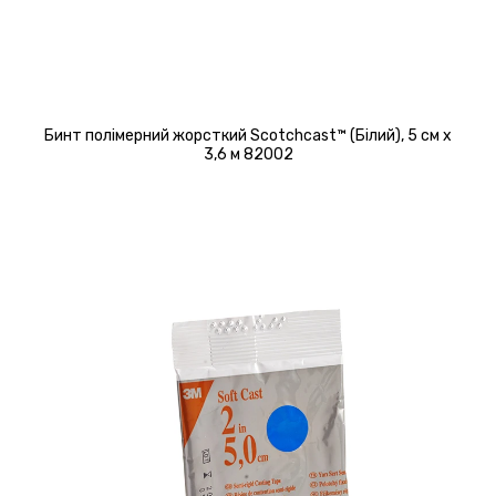
Бинт полімерний жорсткий Scotchcast™ (Білий), 5 см х
3,6 м 82002
Детальніше