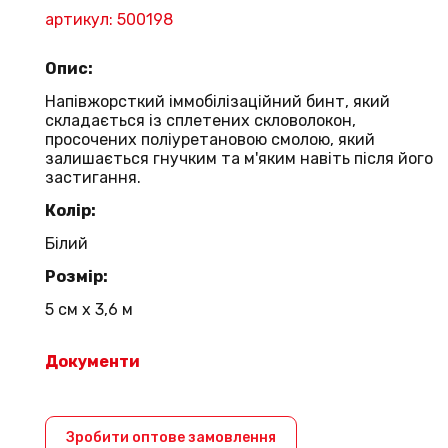
артикул: 500198
Опис:
Напівжорсткий іммобілізаційний бинт, який
складається із сплетених скловолокон,
просочених поліуретановою смолою, який
залишається гнучким та м'яким навіть після його
застигання.
Колір:
Білий
Розмір:
5 см х 3,6 м
Документи
Зробити оптове замовлення