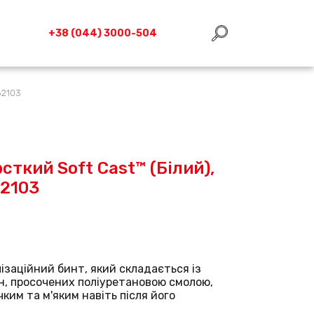
+38 (044) 3000-504
82103
ткий Soft Cast™ (Білий),
82103
ізаційний бинт, який складається із
н, просочених поліуретановою смолою,
ким та м'яким навіть після його