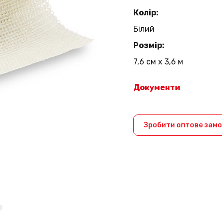
Колір:
Білий
Розмір:
7,6 см х 3,6 м
Документи
Зробити оптове зам