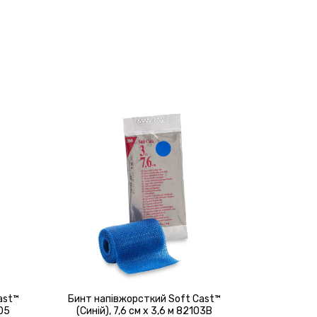
ast™
Бинт напівжорсткий Soft Cast™
105
(Синій), 7,6 см х 3,6 м 82103B