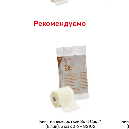
Рекомендуємо
Бинт напівжорсткий Soft Cast™
Бин
(Білий), 5 см х 3,6 м 82102
(