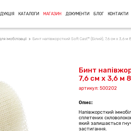
ДУКЦІЯ
КАТАЛОГИ
МАГАЗИН
ДОКУМЕНТИ
БЛОГ
КОНТАКТИ
ля імобілізації
>
Бинт напівжорсткий Soft Cast™ (Білий), 7,6 см х 3,6 м 
Бинт напівжорс
7,6 см х 3,6 м 
артикул: 500202
Опис:
Напівжорсткий іммобіл
сплетених скловолоко
який залишається гнуч
застигання.